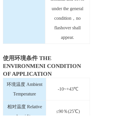
under the general
condition，no
flashover shall
appear.
使用环境条件 THE
ENVIRONMENI CONDITION
OF APPLICATION
环境温度 Ambient
-10~+43℃
Temperature
相对温度 Relative
≤90％(25℃)
humidity
接插形式
6.3×0.8、4.8×0.8