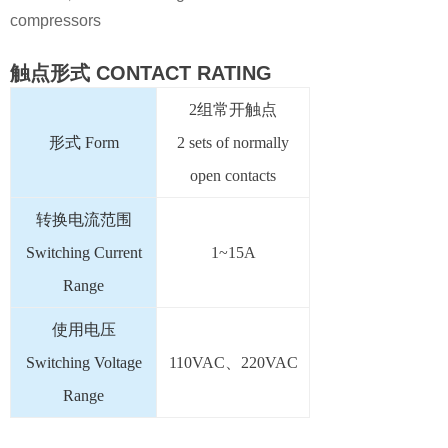
compressors
触点形式
CONTACT RATING
2组常开触点
形式 Form
2 sets of normally
open contacts
转换电流范围
Switching Current
1~15A
Range
使用电压
Switching Voltage
110VAC、220VAC
Range