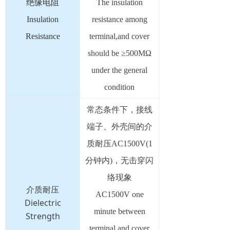
绝缘电阻
The insulation
Insulation
resistance among
Resistance
terminal,and cover
should be ≥500MΩ
under the general
condition
常态条件下，接线
端子、外壳间的介
质耐压AC1500V(1
分钟内)，无击穿闪
络现象
介质耐压
AC1500V one
Dielectric
minute between
Strength
terminal and cover